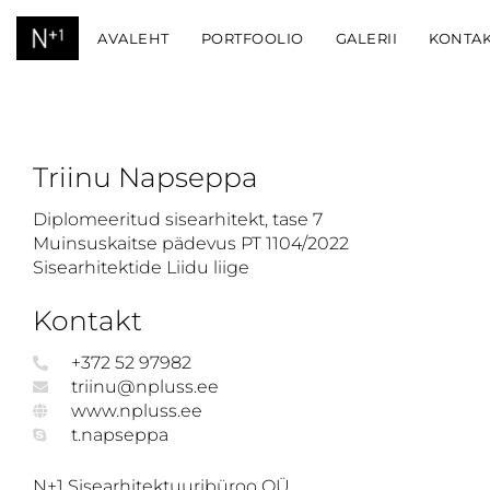
AVALEHT
PORTFOOLIO
GALERII
KONTA
Triinu Napseppa
Diplomeeritud sisearhitekt, tase 7
Muinsuskaitse pädevus PT 1104/2022
Sisearhitektide Liidu liige
Kontakt
+372 52 97982
triinu@npluss.ee
www.npluss.ee
t.napseppa
N+1 Sisearhitektuuribüroo OÜ